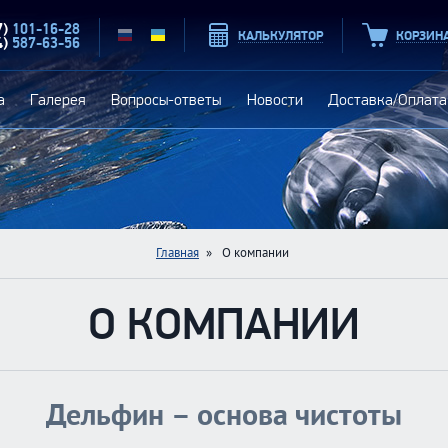
7)
101-16-28
КАЛЬКУЛЯТОР
КОРЗИН
RU
4)
587-63-56
UA
а
Галерея
Вопросы-ответы
Новости
Доставка/Оплата
Главная
»
О компании
О КОМПАНИИ
Дельфин – основа чистоты