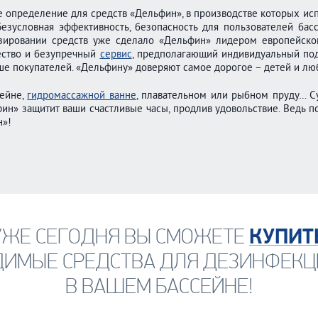
е определение для средств «Дельфин», в производстве которых и
Безусловная эффективность, безопасность для пользователей ба
озировании средств уже сделало «Дельфин» лидером европейско
ество и безупречный
сервис
, предполагающий индивидуальный под
ьше покупателей. «Дельфину» доверяют самое дорогое – детей и л
сейне,
гидромассажной ванне
, плавательном или рыбном пруду… С
н» защитит ваши счастливые часы, продлив удовольствие. Ведь по
н»!
КУПИТ
УЖЕ СЕГОДНЯ ВЫ СМОЖЕТЕ
ДИМЫЕ СРЕДСТВА ДЛЯ ДЕЗИНФЕКЦ
В ВАШЕМ БАССЕЙНЕ!