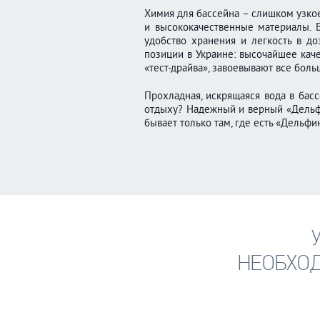
Химия для бассейна – слишком узко
и высококачественн
ые материалы. 
удобство хранения и легкость в д
позиции в Украине: высочайшее кач
«тест-драйва», завоевывают все бол
Прохладная, искрящаяся вода в бас
отдыху? Надежный и верный «Дельфи
бывает только там, где есть «Дельфи
НЕОБХО