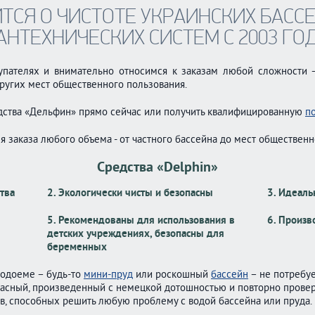
ТСЯ О ЧИСТОТЕ УКРАИНСКИХ БАССЕ
АНТЕХНИЧЕСКИХ СИСТЕМ С 2003 ГО
пателях и внимательно относимся к заказам любой сложности 
ругих мест общественного пользования.
ства «Дельфин» прямо сейчас или получить квалифицированную
п
 заказа любого объема - от частного бассейна до мест общественн
Средства «Delphin»
тва
2. Экологически чисты и безопасны
3. Идеаль
5. Рекомендованы для использования в
6. Произв
детских учреждениях, безопасны для
беременных
водоеме – будь-то
мини-пруд
или роскошный
бассейн
– не потребуе
пасный, произведенный с немецкой дотошностью и повторно прове
в, способных решить любую проблему с водой бассейна или пруда.