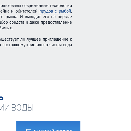
спользованы современные технологии
ссейна и обитателей
прудов с рыбой
,
го рынка. И выводит его на первые
бор средств и даже предоставление
юбимых.
уществует ли лучшее приглашение к
 настоящему кристально-чиста
я вода
Ь
ИИ ВОДЫ