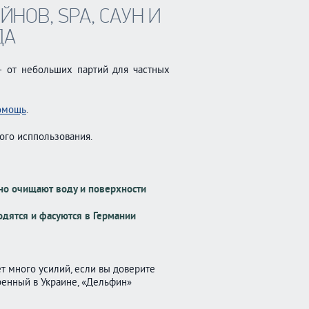
ЙНОВ, SPA, САУН И
ДА
– от небольших партий для частных
омощь
.
ого исппользования.
но очищают воду и поверхности
одятся и фасуются в Германии
т много усилий, если вы доверите
ренный в Украине, «Дельфин»