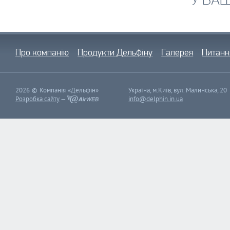
Про компанію
Продукти Дельфіну
Галерея
Питанн
2026 © Компанія «Дельфін»
Україна, м.Київ, вул. Малинська, 20
Розробка сайту
—
info@delphin.in.ua