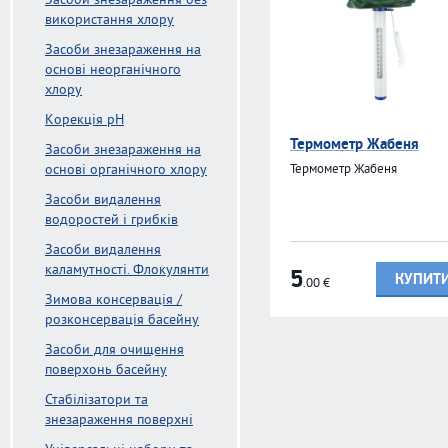
Засоби знезараження без
використання хлору
Засоби знезараження на
основі неорганічного
хлору
Kорекція pH
Термометр Жабеня
Засоби знезараження на
основі органічного хлору
Термометр Жабеня
Засоби видалення
водоростей і грибків
Засоби видалення
каламутності. Флокулянти
5
КУПИТ
.00
€
Зимова консервація /
розконсервація басейну
Засоби для очищення
поверхонь басейну
Стабілізатори та
знезараження поверхні