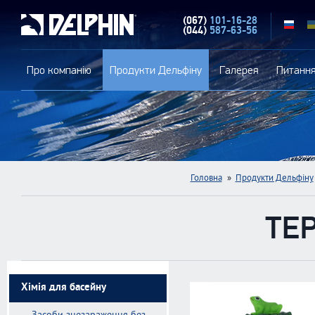
(067)
101-16-28
RU
(044)
587-63-56
Про компанію
Продукти Дельфіну
Галерея
Питання
Головна
»
Продукти Дельфіну
ТЕ
Хімія для басейну