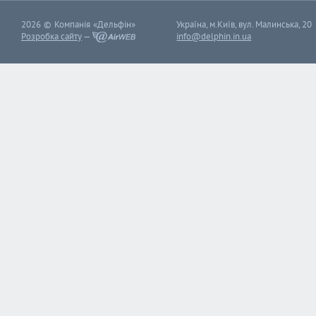
2026 © Компанія «Дельфін»
Україна, м.Київ, вул. Малинська, 20
Розробка сайту
—
info@delphin.in.ua