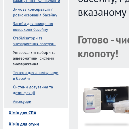
каламутності. Флокулянти
вказаному
Зимова консервація /
розконсервація басейну
Засоби для очищення
поверхонь басейну
Готово - чи
Стабілізатори та
знезараження поверхні
клопоту!
Універсальні набори та
альтернативні системи
знезараження
Тестери для аналізу води
в басейні
Системи дозування та
дезинфекції
Аксесуари
Хімія для СПА
Хімія для сауни