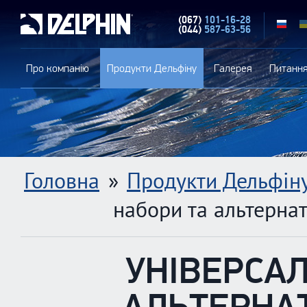
(067)
101-16-28
RU
(044)
587-63-56
Про компанію
Продукти Дельфіну
Галерея
Питання
Головна
»
Продукти Дельфін
набори та альтерна
УНІВЕРСАЛ