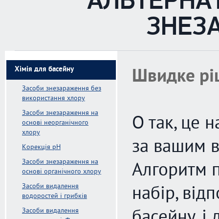
АЛЬТЕРНА
ЗНЕЗ
Хімія для басейну
Швидке рі
Засоби знезараження без
використання хлору
Засоби знезараження на
О так, це 
основі неорганічного
хлору
за вашим в
Kорекція pH
Засоби знезараження на
Алгоритм п
основі органічного хлору
Засоби видалення
набір, від
водоростей і грибків
Засоби видалення
басейну, і